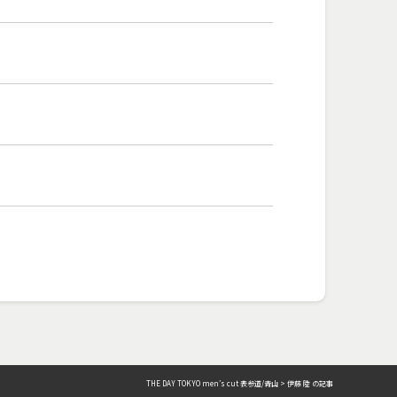
THE DAY TOKYO men’s cut 表参道/青山
>
伊藤 陸 の記事