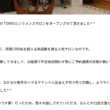
AY TOKYOというメンズサロンをオープンさせて頂きました^ ^
、月間1300名を超える来店数を誇る人気サロンなのです。
事してきまして、お陰様で平日休日問わず常にご予約満席の状態が続い
、なかなか条件のハマるテナントに出会えず何十件と内覧し、ようやく
た^ ^
いうか家）だったため、色々お話しさせていただき、なんとか口説き落