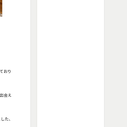
ており
出会え
とした、