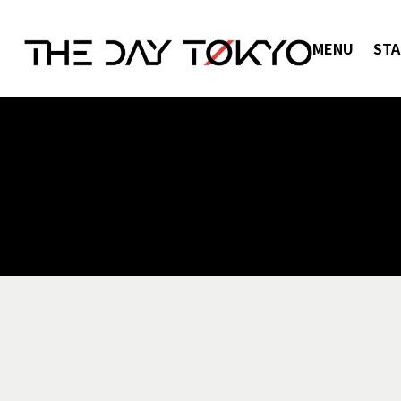
MENU
STA